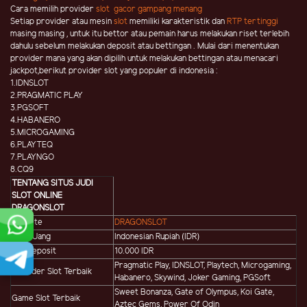
Cara memilih provider
slot gacor gampang menang
Setiap provider atau mesin
slot
memiliki karakteristik dan
RTP tertinggi
masing masing , untuk itu bettor atau pemain harus melakukan riset terlebih
dahulu sebelum melakukan deposit atau bettingan . Mulai dari menentukan
provider mana yang akan dipilih untuk melakukan bettingan atau menacari
jackpot,berikut provider slot yang populer di indonesia :
1.IDNSLOT
2.PRAGMATIC PLAY
3.PGSOFT
4.HABANERO
5.MICROGAMING
6.PLAYTEQ
7.PLAYNGO
8.CQ9
TENTANG SITUS JUDI
SLOT ONLINE
DRAGONSLOT
Website
DRAGONSLOT
Mata Uang
Indonesian Rupiah (IDR)
Min Deposit
10.000 IDR
Pragmatic Play, IDNSLOT, Playtech, Microgaming,
Provider Slot Terbaik
Habanero, Skywind, Joker Gaming, PGSoft
Sweet Bonanza, Gate of Olympus, Koi Gate,
Game Slot Terbaik
Aztec Gems, Power Of Odin