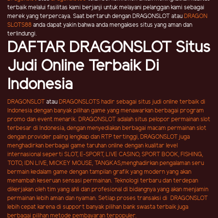
terbaik melalui fasilitas kami berjanji untuk melayani pelanggan kami sebagai
merek yang terpercaya. Saat bertaruh dengan DRAGONSLOT atau
DRAGON
SLOTS88
anda dapat yakin bahwa anda mengakses situs yang aman dan
terlindungi.
DAFTAR DRAGONSLOT Situs
Judi Online Terbaik Di
Indonesia
DRAGONSLOT
atau
DRAGONSLOTS
hadir sebagai situs judi online terbaik di
Indonesia dengan banyak pilihan game yang menawarkan berbagai program
promo dan event menarik. DRAGONSLOT adalah situs pelopor permainan slot
terbesar di Indonesia, dengan menyediakan berbagai macam permainan slot
dengan provider paling lengkap dan RTP tertinggi, DRAGONSLOT
juga
menghadirkan berbagai game
taruhan online
dengan kualitar level
internasional seperti SLOT, E-SPORT, LIVE CASINO, SPORT BOOK, FISHING,
TOTO, IDN LIVE, MICKEY MOUSE, TANGKAS,menghadirkan pengalaman seru
bermain kedalam game dengan tampilan grafik yang modern yang akan
menambah keseruan sensasi permainan. Teknologi terbaru dan terdepan
dikerjakan oleh tim yang ahli dan profesional di bidangnya yang akan menjamin
permainan lebih aman dan nyaman. Setiap proses transaksi di DRAGONSLOT
lebih cepat karena di support banyak pilihan bank swasta terbaik juga
berbagai pilihan metode pembayaran terpopuler.